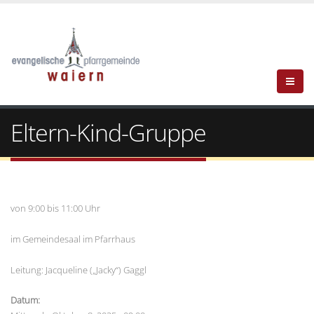
Eltern-Kind-Gruppe
von 9:00 bis 11:00 Uhr
im Gemeindesaal im Pfarrhaus
Leitung: Jacqueline („Jacky“) Gaggl
Datum: