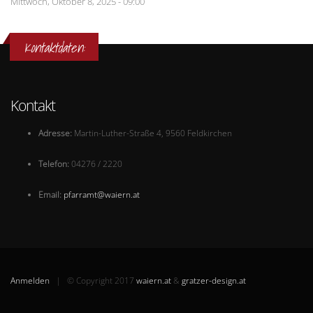
Mittwoch, Oktober 8, 2025 - 09:00
Kontaktdaten:
Kontakt
Ad
resse:
Martin-Luther-Straße 4, 9560 Feldkirchen
Telefon:
04276 / 2220
Email:
pfarramt@waiern.at
Anmelden
| © Copyright 2017
waiern.at
&
gratzer-design.at